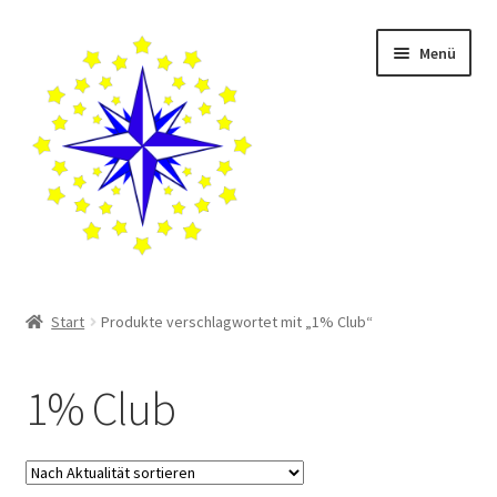
Zur
Zum
Menü
Navigation
Inhalt
springen
springen
Startseite
Start
Produkte verschlagwortet mit „1% Club“
Katalog
1% Club
Blog
Über