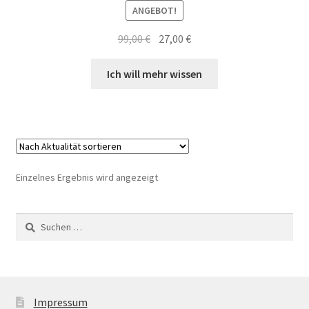
ANGEBOT!
Ursprünglicher
Aktueller
99,00
€
27,00
€
Preis
Preis
war:
ist:
Ich will mehr wissen
99,00 €
27,00 €.
Einzelnes Ergebnis wird angezeigt
Suchen
nach:
Impressum